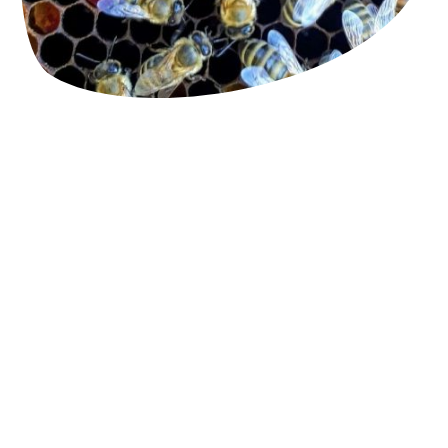
Ofrecemos
bioensayos completos
para
apoyar el desarrollo y la evaluación
regulatoria de pesticidas potenciales.
Nuestros ensayos están diseñados para
generar datos fiables y aplicables
sobre:
1. Eficacia en el control de plagas
: evaluar
si los compuestos candidatos controlan
eficazmente la plaga objetivo.
2. Seguridad para polinizadores
: